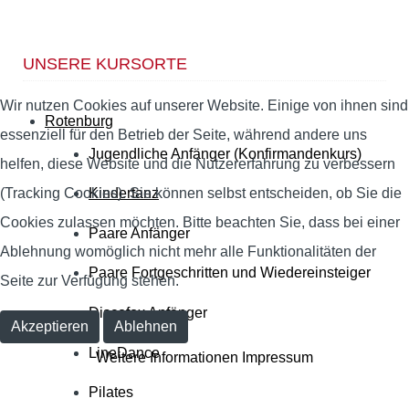
UNSERE KURSORTE
Wir nutzen Cookies auf unserer Website. Einige von ihnen sind
Rotenburg
essenziell für den Betrieb der Seite, während andere uns
Jugendliche Anfänger (Konfirmandenkurs)
helfen, diese Website und die Nutzererfahrung zu verbessern
(Tracking Cookies). Sie können selbst entscheiden, ob Sie die
Kindertanz
Cookies zulassen möchten. Bitte beachten Sie, dass bei einer
Paare Anfänger
Ablehnung womöglich nicht mehr alle Funktionalitäten der
Paare Fortgeschritten und Wiedereinsteiger
Seite zur Verfügung stehen.
Discofox Anfänger
Akzeptieren
Ablehnen
LineDance
Weitere Informationen
Impressum
Pilates