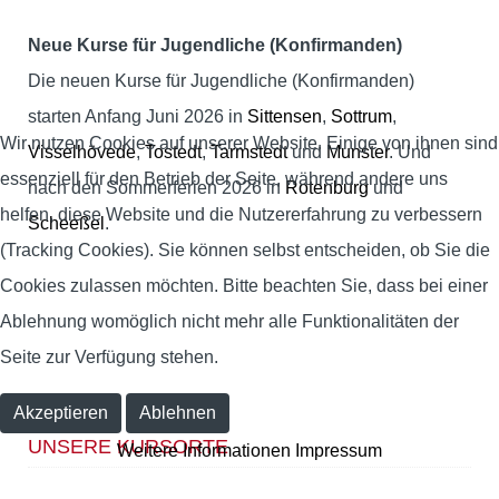
Neue Kurse für Jugendliche (Konfirmanden)
Die neuen Kurse für Jugendliche (Konfirmanden)
starten Anfang Juni 2026 in
Sittensen
,
Sottrum
,
Wir nutzen Cookies auf unserer Website. Einige von ihnen sind
Visselhövede
,
Tostedt
,
Tarmstedt
und
Munster
. Und
essenziell für den Betrieb der Seite, während andere uns
nach den Sommerferien 2026 in
Rotenburg
und
helfen, diese Website und die Nutzererfahrung zu verbessern
Scheeßel
.
(Tracking Cookies). Sie können selbst entscheiden, ob Sie die
Cookies zulassen möchten. Bitte beachten Sie, dass bei einer
Ablehnung womöglich nicht mehr alle Funktionalitäten der
Seite zur Verfügung stehen.
Akzeptieren
Ablehnen
UNSERE KURSORTE
Weitere Informationen
Impressum