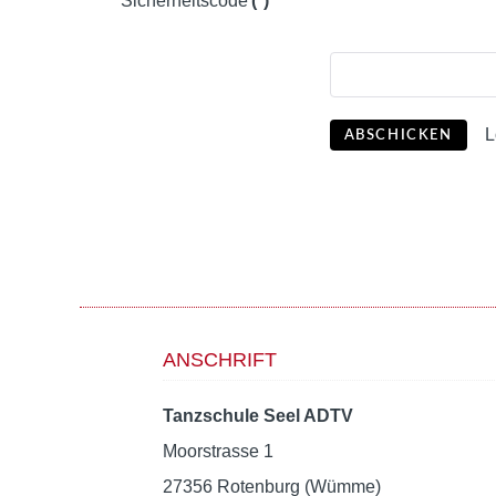
Sicherheitscode
(*)
L
ABSCHICKEN
ANSCHRIFT
Tanzschule Seel ADTV
Moorstrasse 1
27356 Rotenburg (Wümme)