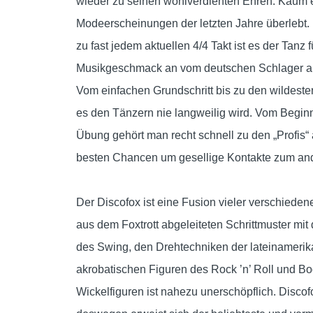
wieder zu seinen wohlverdienten Ehren. Kaum e
Modeerscheinungen der letzten Jahre überlebt. E
zu fast jedem aktuellen 4/4 Takt ist es der Tanz 
Musikgeschmack an vom deutschen Schlager a la
Vom einfachen Grundschritt bis zu den wildesten
es den Tänzern nie langweilig wird. Vom Beginn
Übung gehört man recht schnell zu den „Profis“ 
besten Chancen um gesellige Kontakte zum and
Der Discofox ist eine Fusion vieler verschiede
aus dem Foxtrott abgeleiteten Schrittmuster mit 
des Swing, den Drehtechniken der lateinamerik
akrobatischen Figuren des Rock ’n’ Roll und B
Wickelfiguren ist nahezu unerschöpflich. Discofo