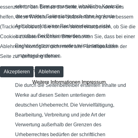
erkennbar. Eine permanente inhaltliche Kontrolle
essenziell für den Betrieb der Seite, während andere uns
der verlinkten Seiten ist jedoch ohne konkrete
helfen, diese Website und die Nutzererfahrung zu verbessern
Anhaltspunkte einer Rechtsverletzung nicht
(Tracking Cookies). Sie können selbst entscheiden, ob Sie die
zumutbar. Bei Bekanntwerden von
Cookies zulassen möchten. Bitte beachten Sie, dass bei einer
Rechtsverletzungen werden wir derartige Links
Ablehnung womöglich nicht mehr alle Funktionalitäten der
umgehend entfernen.
Seite zur Verfügung stehen.
Urheberrecht
Akzeptieren
Ablehnen
Weitere Informationen
Impressum
Die durch die Seitenbetreiber erstellten Inhalte und
Werke auf diesen Seiten unterliegen dem
deutschen Urheberrecht. Die Vervielfältigung,
Bearbeitung, Verbreitung und jede Art der
Verwertung außerhalb der Grenzen des
Urheberrechtes bedürfen der schriftlichen