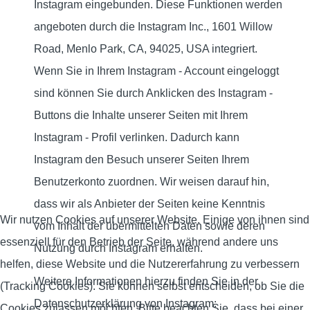
Instagram eingebunden. Diese Funktionen werden
angeboten durch die Instagram Inc., 1601 Willow
Road, Menlo Park, CA, 94025, USA integriert.
Wenn Sie in Ihrem Instagram - Account eingeloggt
sind können Sie durch Anklicken des Instagram -
Buttons die Inhalte unserer Seiten mit Ihrem
Instagram - Profil verlinken. Dadurch kann
Instagram den Besuch unserer Seiten Ihrem
Benutzerkonto zuordnen. Wir weisen darauf hin,
dass wir als Anbieter der Seiten keine Kenntnis
Wir nutzen Cookies auf unserer Website. Einige von ihnen sind
vom Inhalt der übermittelten Daten sowie deren
essenziell für den Betrieb der Seite, während andere uns
Nutzung durch Instagram erhalten.
helfen, diese Website und die Nutzererfahrung zu verbessern
Weitere Informationen hierzu finden Sie in der
(Tracking Cookies). Sie können selbst entscheiden, ob Sie die
Datenschutzerklärung von Instagram:
Cookies zulassen möchten. Bitte beachten Sie, dass bei einer