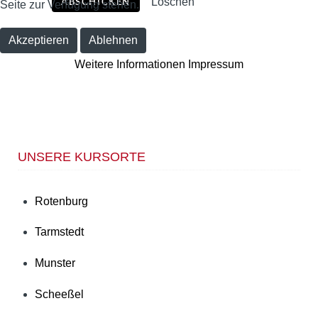
Löschen
ABSCHICKEN
Seite zur Verfügung stehen.
Akzeptieren
Ablehnen
Weitere Informationen
Impressum
UNSERE KURSORTE
Rotenburg
Tarmstedt
Munster
Scheeßel